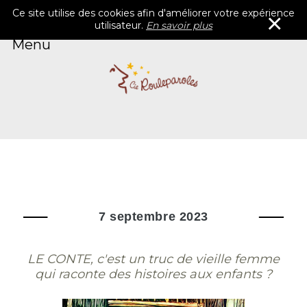
Ce site utilise des cookies afin d'améliorer votre expérience
×
utilisateur.
En savoir plus
Menu
Accueil
Rouleparoles
Blog
Catalogue
Contacts
Agenda
7 septembre 2023
LE CONTE, c'est un truc de vieille femme
qui raconte des histoires aux enfants ?