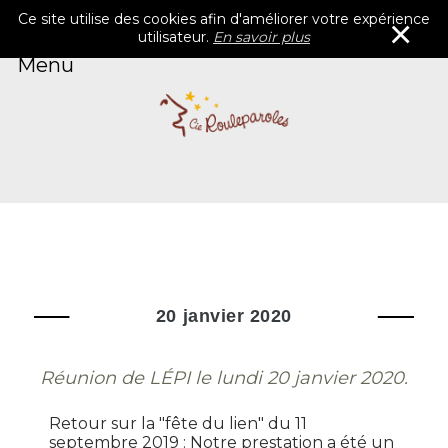
Ce site utilise des cookies afin d'améliorer votre expérience
×
utilisateur.
En savoir plus
Menu
Accueil
Rouleparoles
Blog
Catalogue
Contacts
Agenda
20 janvier 2020
Réunion de LÉPI le lundi 20 janvier 2020.
Retour sur la "fête du lien" du 11
septembre 2019 : Notre prestation a été un