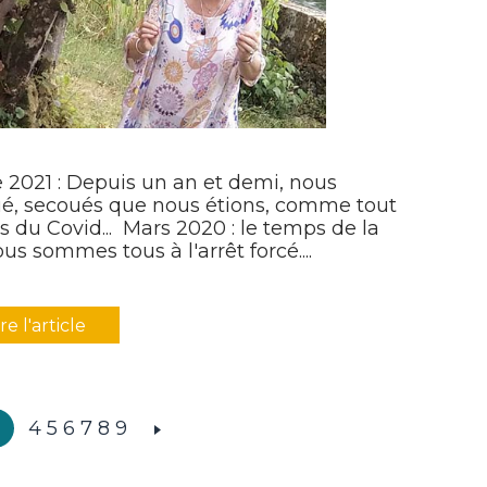
ée 2021 : Depuis un an et demi, nous
, secoués que nous étions, comme tout
 du Covid... Mars 2020 : le temps de la
s sommes tous à l'arrêt forcé....
ire l'article
3
4
5
6
7
8
9